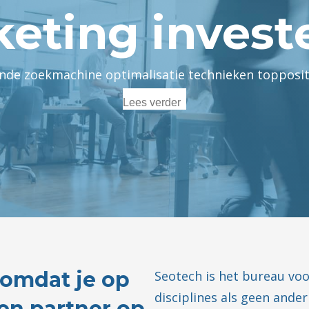
eting invest
ende zoekmachine optimalisatie technieken topposit
Lees verder
 omdat je op
Seotech is het bureau vo
disciplines als geen ande
en partner op