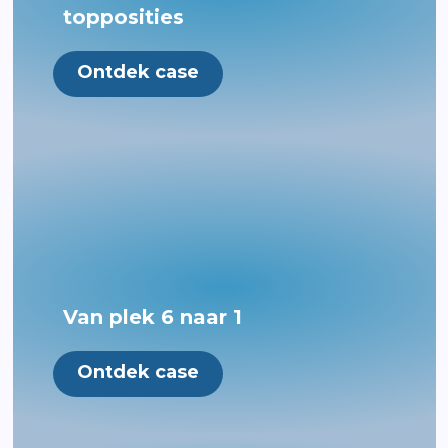
topposities
Ontdek case
Van plek 6 naar 1
Ontdek case