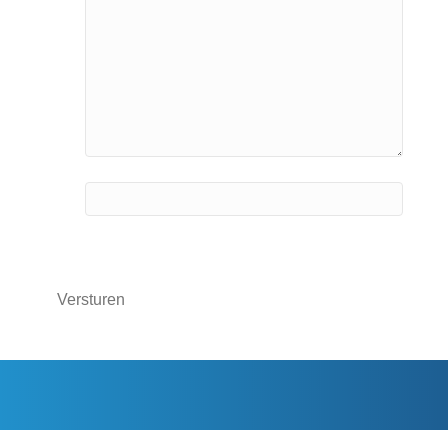
Phone
Dit veld is bedoeld voor validatiedoeleinden en
moet niet worden gewijzigd.